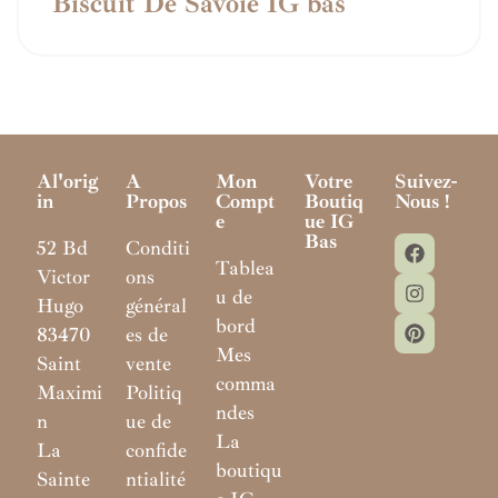
Biscuit De Savoie IG bas
Al'orig
A
Mon
Votre
Suivez-
In
Propos
Compt
Boutiq
Nous !
E
Ue IG
Bas
52 Bd
Conditi
Tablea
Victor
ons
u de
Hugo
général
bord
83470
es de
Mes
Saint
vente
comma
Maximi
Politiq
ndes
n
ue de
La
La
confide
boutiqu
Sainte
ntialité