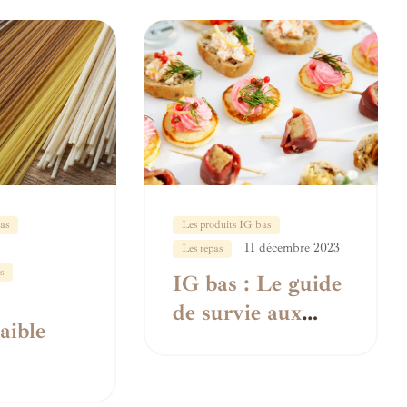
as
Les produits IG bas
11 décembre 2023
Les repas
s
IG bas : Le guide
de survie aux
aible
buffets de fêtes
ue :