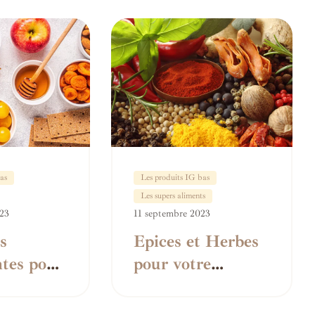
 bons
ur Votre
as
Les produits IG bas
Les supers aliments
23
11 septembre 2023
s
Epices et Herbes
ntes pour
pour votre
 la
Glycémie