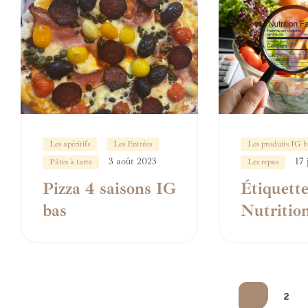
Les apéritifs
Les Entrées
Les produits IG b
3 août 2023
17 
Pâtes à tarte
Les repas
Pizza 4 saisons IG
Étiquett
bas
Nutrition
Indice
Glycémi
1
2