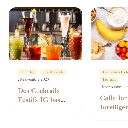
Faire les
gr
Choix po
Santé
Les Fêtes
Les Mocktails
Les produits IG b
28 novembre 2023
Les repas
18 septembre 20
Des Cocktails
Collation
Festifs IG bas
Intellige
pour Noël
Contrôler
Glycémie