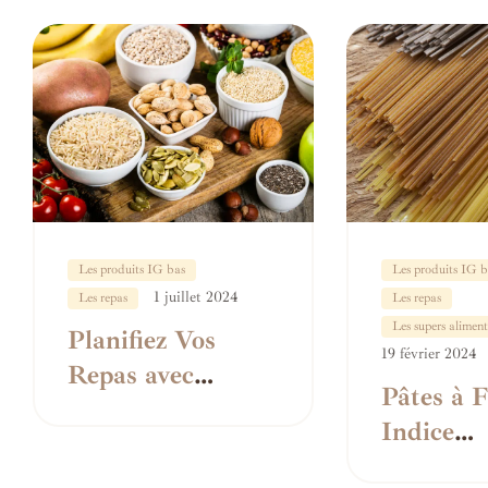
Les produits IG bas
Les produits IG b
1 juillet 2024
Les repas
Les repas
Les supers aliment
Planifiez Vos
19 février 2024
Repas avec
Pâtes à F
Précision :
Indice
Glucides pour
Glycémiq
une Portion de 50