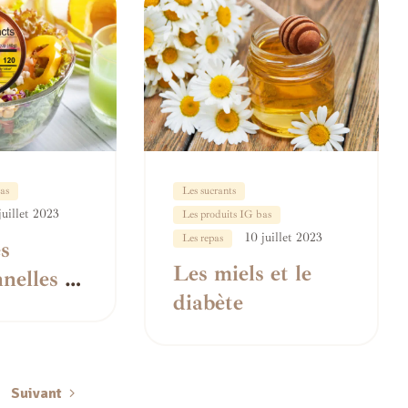
as
Les sucrants
juillet 2023
Les produits IG bas
10 juillet 2023
Les repas
es
Les miels et le
nelles et
diabète
que
Suivant