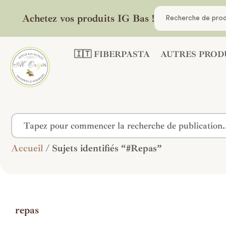
Achetez vos produits IG Bas !
🇮🇹 FIBERPASTA
AUTRES PROD
Accueil
/ Sujets identifiés “#Repas”
repas