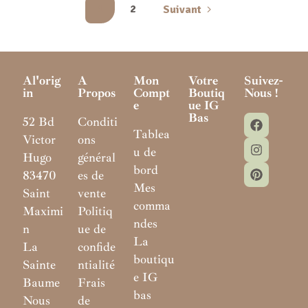
1
2
Suivant
Al'orig
A
Mon
Votre
Suivez-
In
Propos
Compt
Boutiq
Nous !
E
Ue IG
Bas
52 Bd
Conditi
Tablea
Victor
ons
u de
Hugo
général
bord
83470
es de
Mes
Saint
vente
comma
Maximi
Politiq
ndes
n
ue de
La
La
confide
boutiqu
Sainte
ntialité
e IG
Baume
Frais
bas
Nous
de