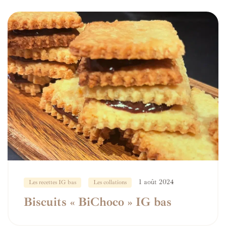
1 août 2024
Les recettes IG bas
Les collations
Biscuits « BiChoco » IG bas