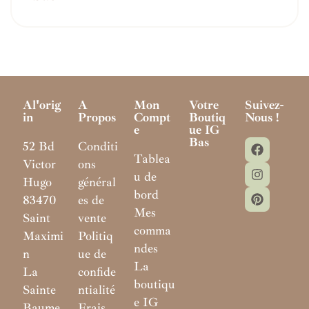
Al'orig
A
Mon
Votre
Suivez-
In
Propos
Compt
Boutiq
Nous !
E
Ue IG
Bas
52 Bd
Conditi
Tablea
Victor
ons
u de
Hugo
général
bord
83470
es de
Mes
Saint
vente
comma
Maximi
Politiq
ndes
n
ue de
La
La
confide
boutiqu
Sainte
ntialité
e IG
Baume
Frais