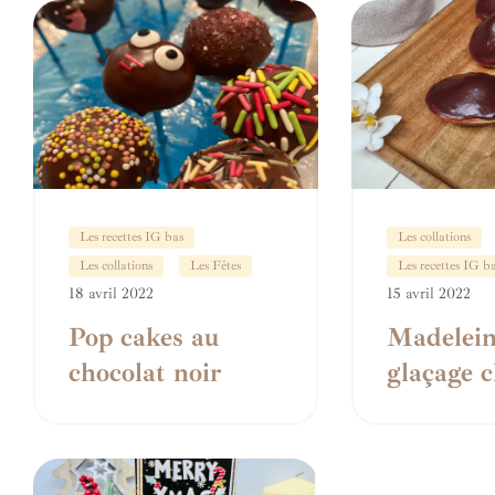
Les recettes IG bas
Les collations
Les collations
Les Fêtes
Les recettes IG b
18 avril 2022
15 avril 2022
Pop cakes au
Madelein
chocolat noir
glaçage c
IG bas