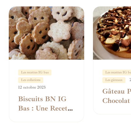
Les recettes IG bas
Les recettes IG b
Les collations
Les gâteaux
12 octobre 2023
Gâteau P
Biscuits BN IG
Chocolat
Bas : Une Recette
Gourmande et
Saine