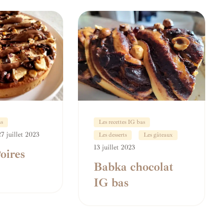
as
Les recettes IG bas
27 juillet 2023
Les desserts
Les gâteaux
13 juillet 2023
oires
Babka chocolat
IG bas