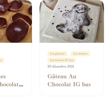
Les gâteaux
Les desserts
as
Les recettes IG bas
20 décembre 2021
es
Gâteau Au
hocolat
Chocolat IG bas