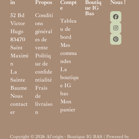
In
Propos
Compt
Boutiq
Nous !
E
Ue IG
Bas
52 Bd
Conditi
Tablea
Victor
ons
u de
Hugo
général
bord
83470
es de
Mes
Saint
vente
comma
Maximi
Politiq
ndes
n
ue de
La
La
confide
boutiqu
Sainte
ntialité
e IG
Baume
Frais
bas
Nous
de
Mon
contact
livraiso
panier
er
n
Copyright © 2026 Al'origin - Boutique IG BAS | Powered by