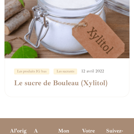
12 avril 2022
Les produits IG bas
Les sucrants
Le sucre de Bouleau (Xylitol)
Al'orig
A
Mon
Votre
Suivez-