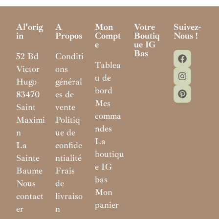
Al'orig
A
Mon
Votre
Suivez-
In
Propos
Compt
Boutiq
Nous !
E
Ue IG
Bas
52 Bd
Conditi
Tablea
Victor
ons
u de
Hugo
général
bord
83470
es de
Mes
Saint
vente
comma
Maximi
Politiq
ndes
n
ue de
La
La
confide
boutiqu
Sainte
ntialité
e IG
Baume
Frais
bas
Nous
de
Mon
contact
livraiso
panier
er
n