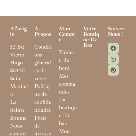
Al'orig
A
Mon
Votre
Suivez-
In
Propos
Compt
Boutiq
Nous !
E
Ue IG
Bas
52 Bd
Conditi
Tablea
Victor
ons
u de
Hugo
général
bord
83470
es de
Mes
Saint
vente
comma
Maximi
Politiq
ndes
n
ue de
La
La
confide
boutiqu
Sainte
ntialité
e IG
Baume
Frais
bas
Nous
de
Mon
contact
livraiso