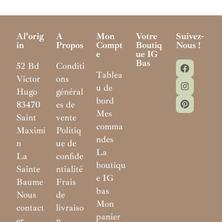
Al'orig
A
Mon
Votre
Suivez-
In
Propos
Compt
Boutiq
Nous !
E
Ue IG
Bas
52 Bd
Conditi
Tablea
Victor
ons
u de
Hugo
général
bord
83470
es de
Mes
Saint
vente
comma
Maximi
Politiq
ndes
n
ue de
La
La
confide
boutiqu
Sainte
ntialité
e IG
Baume
Frais
bas
Nous
de
Mon
contact
livraiso
panier
er
n