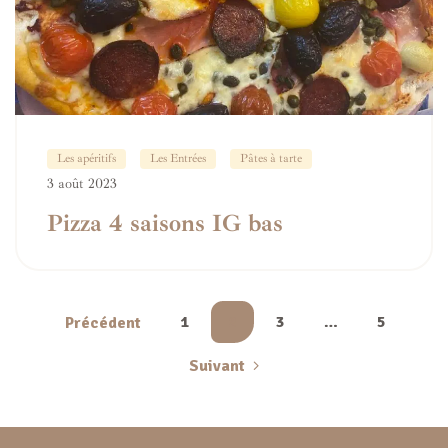
Les apéritifs
Les Entrées
Pâtes à tarte
3 août 2023
Pizza 4 saisons IG bas
1
2
3
…
5
Précédent
Suivant