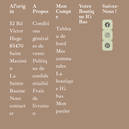
Al'orig
A
Mon
Votre
Suivez-
In
Propos
Compt
Boutiq
Nous !
E
Ue IG
Bas
52 Bd
Conditi
Tablea
Victor
ons
u de
Hugo
général
bord
83470
es de
Mes
Saint
vente
comma
Maximi
Politiq
ndes
n
ue de
La
La
confide
boutiqu
Sainte
ntialité
e IG
Baume
Frais
bas
Nous
de
Mon
contact
livraiso
panier
er
n