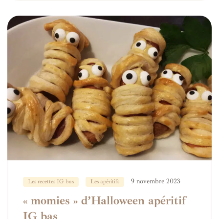
9 novembre 2023
Les recettes IG bas
Les apéritifs
« momies » d’Halloween apéritif
IG bas